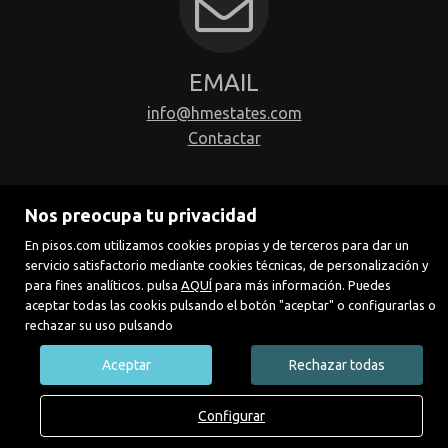
EMAIL
info@hmestates.com
Contactar
Nos preocupa tu privacidad
En pisos.com utilizamos cookies propias y de terceros para dar un
servicio satisfactorio mediante cookies técnicas, de personalización y
para fines analíticos. pulsa
AQUÍ
para más información. Puedes
aceptar todas las cookis pulsando el botón "aceptar" o configurarlas o
rechazar su uso pulsando
Aceptar
Rechazar todas
Configurar
call
email
LLAMAR
CONTACTAR