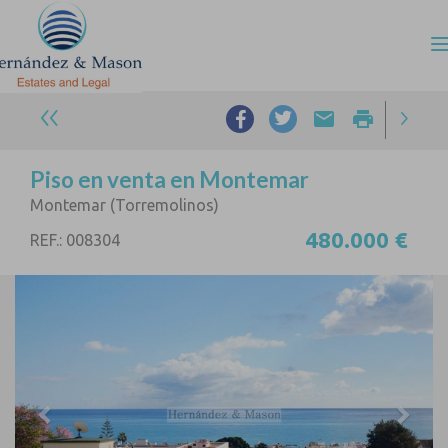
email
print
Piso en venta en Montemar
Montemar (Torremolinos)
480.000 €
REF.: 008304