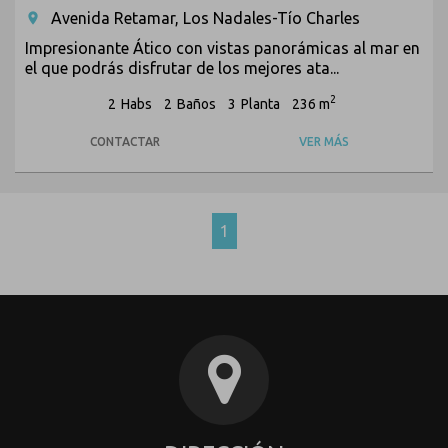
Avenida Retamar, Los Nadales-Tío Charles
room
Impresionante Ático con vistas panorámicas al mar en
el que podrás disfrutar de los mejores ata...
2
2
Habs
2
Baños
3
Planta
236 m
CONTACTAR
VER MÁS
1