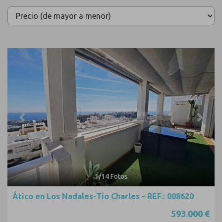
Previous
Next
1
/
14
Fotos
Ático en Los Nadales-Tío Charles - REF.: 008620
593.000 €