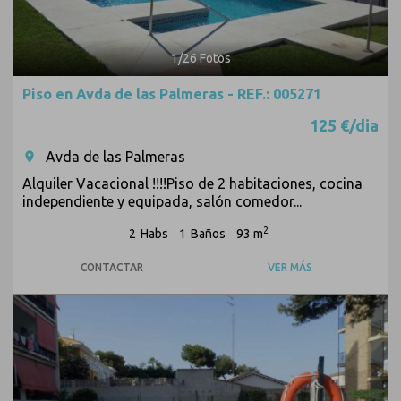
1
/
26
Fotos
Piso en Avda de las Palmeras - REF.: 005271
125 €/dia
Avda de las Palmeras
room
Alquiler Vacacional !!!!Piso de 2 habitaciones, cocina
independiente y equipada, salón comedor...
2
2
Habs
1
Baños
93 m
CONTACTAR
VER MÁS
Previous
Next