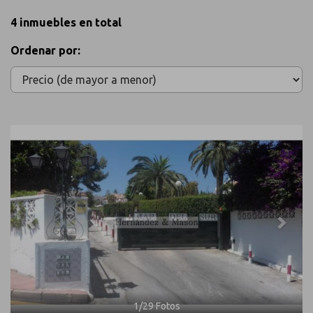
4 inmuebles en total
Ordenar por:
Previous
Next
1
/
29
Fotos