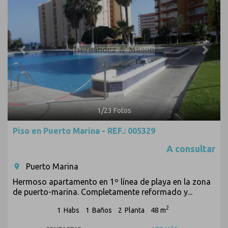
1
/
23
Fotos
Piso en Puerto Marina - REF.: 005329
A consultar
Puerto Marina
room
Hermoso apartamento en 1º línea de playa en la zona
de puerto-marina. Completamente reformado y...
2
1
Habs
1
Baños
2
Planta
48 m