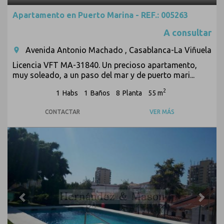
Apartamento en Puerto Marina - REF.: 005263
A consultar
Avenida Antonio Machado , Casablanca-La Viñuela
room
Licencia VFT MA-31840. Un precioso apartamento,
muy soleado, a un paso del mar y de puerto mari...
2
1
Habs
1
Baños
8
Planta
55 m
CONTACTAR
VER MÁS
Previous
Next