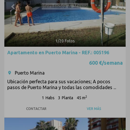
1
/
20
Fotos
Apartamento en Puerto Marina - REF.: 005196
600 €/semana
Puerto Marina
room
Ubicación perfecta para sus vacaciones; A pocos
pasos de Puerto Marina y todas las comodidades ...
2
1
Habs
3
Planta
45 m
CONTACTAR
VER MÁS
Previous
Next